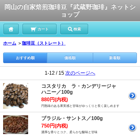
岡山の自家焙煎珈琲豆『武蔵野珈琲』ネットシ
ョップ
カート
検索
ホーム
＞
珈琲豆（ストレート）
おすすめ順
価格順
新着順
1-12 / 15
次のページへ
コスタリカ ラ・カンデリージャ
ハニー／100g
880円(内税)
円熟味のある果実感と甘味がゆっくりと長く楽しめます
ブラジル・サントス／100g
750円(内税)
濃厚な香りとコク、柔らかな酸味と甘味