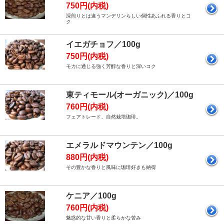
750円(内税)
深煎りとは違うマンデリンらしい個性あふれる香りとコ
ク
イエガチョフ／100g
750円(内税)
モカに通じる強く芳醇な香りと深いコク
東ティモール(オーガニック)／100g
760円(内税)
フェアトレード、自然栽培珈琲。
エメラルドマウンテン／100g
880円(内税)
その豊かな香りと風味に珈琲好きも納得
ケニア／100g
760円(内税)
魅惑的な甘い香りと柔らかな苦み