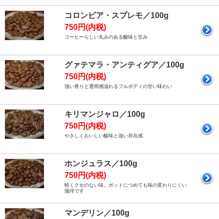
コロンビア・スプレモ／100g
750円(内税)
コーヒーらしい丸みのある酸味と甘み
グァテマラ・アンティグア／100g
750円(内税)
強い香りと透明感溢れるフルボディの甘い味わい
キリマンジャロ／100g
750円(内税)
やさしくおいしい酸味と強い存在感
ホンジュラス／100g
750円(内税)
軽くクセのない味。ポットにつめても味の変わりにくい
珈琲です
マンデリン／100g